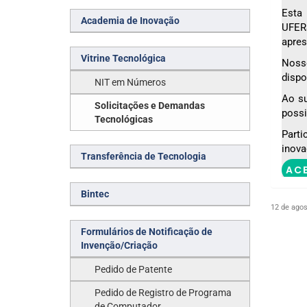
Esta 
Academia de Inovação
UFER
apres
Vitrine Tecnológica
Noss
dispo
NIT em Números
Ao su
Solicitações e Demandas
possi
Tecnológicas
Part
inova
Transferência de Tecnologia
AC
Bintec
12 de agos
Formulários de Notificação de
Invenção/Criação
Pedido de Patente
Pedido de Registro de Programa
de Computador