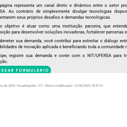
página representa um canal direto e dinâmico entre o setor pr
SA. Ao contrário de simplesmente divulgar tecnologias dispo
entarem seus próprios desafios e demandas tecnológicas.
o objetivo é atuar como uma instituição parceira, que enten
sição para desenvolver soluções inovadoras, fortalecer parcerias 
bmeter sua demanda, você contribui para estreitar o diálogo ent
bilidades de inovação aplicada e beneficiando toda a comunidade r
icipe, registre sua demanda e conte com o NIT/UFERSA para tr
ção.
ESSAR FORMULÁRIO
to de 2025.
Visualizações: 517.
Última modificação: 13/08/2025 18:37:41