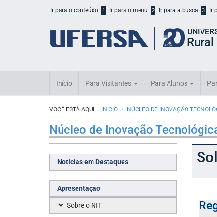
Início
Ir para o conteúdo
Ir para o menu
Ir para a busca
Ir
1
2
3
do
cabeçalho
UNIVER
do
Rural
portal
da
UFERSA
Início
Para Visitantes
Para Alunos
Par
VOCÊ ESTÁ AQUI:
INÍCIO
NÚCLEO DE INOVAÇÃO TECNOLÓG
Núcleo de Inovação Tecnológica
So
Notícias em Destaques
Apresentação
Reg
Sobre o NIT