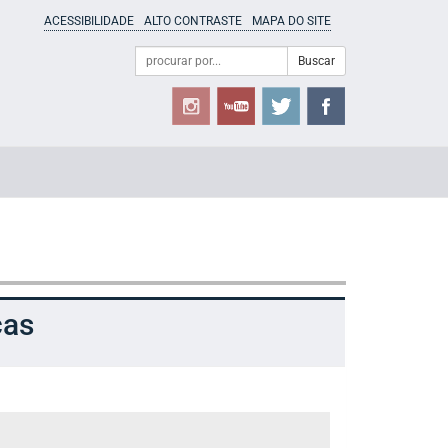
ACESSIBILIDADE
ALTO CONTRASTE
MAPA DO SITE
Campo
Formulário
Buscar
de
de
busca
Busca
cas