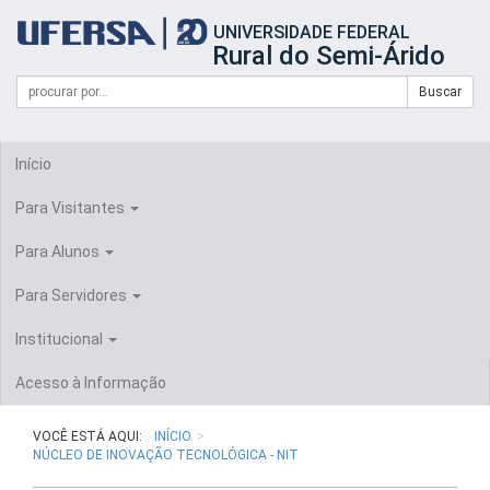
Início
UNIVERSIDADE FEDERAL
do
Rural do Semi-Árido
cabeçalho
do
Campo
Formulário
Buscar
portal
de
da
de
busca
UFERSA
Busca
Início
Para Visitantes
Para Alunos
Para Servidores
Institucional
Acesso à Informação
VOCÊ ESTÁ AQUI:
INÍCIO
NÚCLEO DE INOVAÇÃO TECNOLÓGICA - NIT