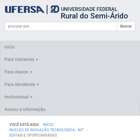
Início
UNIVERSIDADE FEDERAL
do
Rural do Semi-Árido
cabeçalho
do
Campo
Formulário
Buscar
portal
de
da
de
busca
UFERSA
Busca
Início
Para Visitantes
Para Alunos
Para Servidores
Institucional
Acesso à Informação
VOCÊ ESTÁ AQUI:
INÍCIO
NÚCLEO DE INOVAÇÃO TECNOLÓGICA - NIT
EDITAIS E OPORTUNIDADES