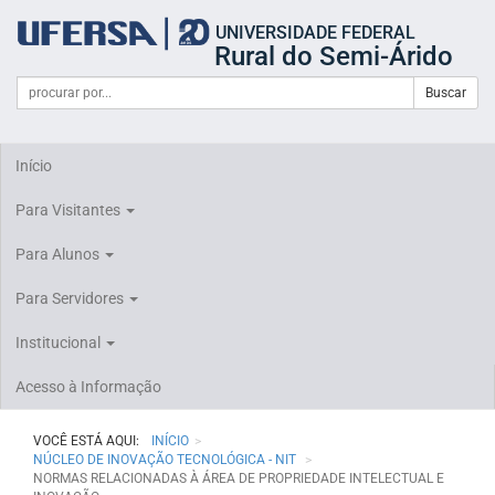
Início
UNIVERSIDADE FEDERAL
do
Rural do Semi-Árido
cabeçalho
do
Campo
Formulário
Buscar
portal
de
da
de
busca
UFERSA
Busca
Início
Para Visitantes
Para Alunos
Para Servidores
Institucional
Acesso à Informação
VOCÊ ESTÁ AQUI:
INÍCIO
NÚCLEO DE INOVAÇÃO TECNOLÓGICA - NIT
NORMAS RELACIONADAS À ÁREA DE PROPRIEDADE INTELECTUAL E