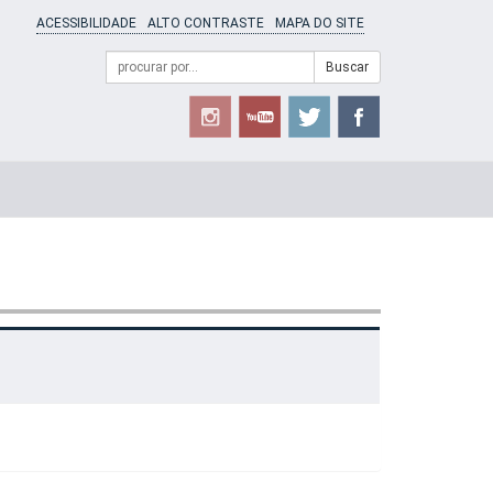
ACESSIBILIDADE
ALTO CONTRASTE
MAPA DO SITE
Campo
Formulário
Buscar
de
de
busca
Busca