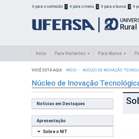
Início
Ir para o conteúdo
Ir para o menu
Ir para a busca
Ir 
1
2
3
do
cabeçalho
UNIVER
do
Rural
portal
da
UFERSA
Início
Para Visitantes
Para Alunos
Pa
VOCÊ ESTÁ AQUI:
INÍCIO
NÚCLEO DE INOVAÇÃO TECNOLÓ
Núcleo de Inovação Tecnológica
So
Notícias em Destaques
Apresentação
Sobre o NIT