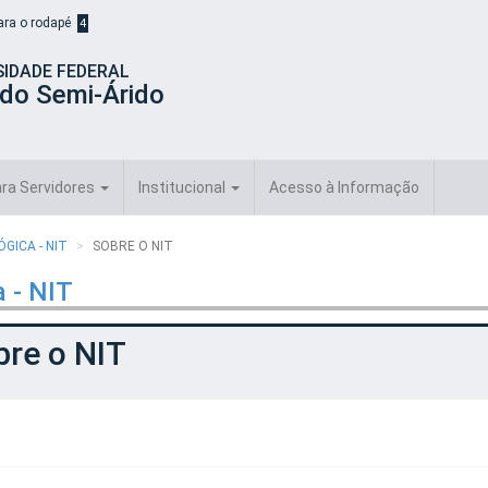
para o rodapé
4
SIDADE FEDERAL
 do Semi-Árido
ra Servidores
Institucional
Acesso à Informação
GICA - NIT
SOBRE O NIT
 - NIT
bre o NIT