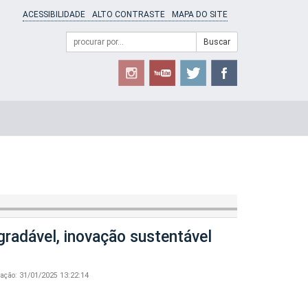
ACESSIBILIDADE
ALTO CONTRASTE
MAPA DO SITE
Campo
Formulário
Buscar
de
de
busca
Busca
radável, inovação sustentável
cação: 31/01/2025 13:22:14