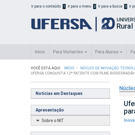
Início
Ir para o conteúdo
Ir para o menu
Ir para a busca
Ir 
1
2
3
do
cabeçalho
UNIVER
do
Rural
portal
da
UFERSA
Início
Para Visitantes
Para Alunos
Pa
VOCÊ ESTÁ AQUI:
INÍCIO
NÚCLEO DE INOVAÇÃO TECNOLÓ
UFERSA CONQUISTA 12ª PATENTE COM FILME BIODEGRADÁ
Núcleo
Notícias em Destaques
Ufe
par
Apresentação
Inov
Sobre o NIT