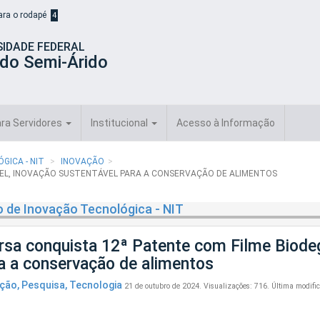
para o rodapé
4
SIDADE FEDERAL
 do Semi-Árido
ra Servidores
Institucional
Acesso à Informação
GICA - NIT
INOVAÇÃO
VEL, INOVAÇÃO SUSTENTÁVEL PARA A CONSERVAÇÃO DE ALIMENTOS
 de Inovação Tecnológica - NIT
rsa conquista 12ª Patente com Filme Biodeg
a a conservação de alimentos
ação
,
Pesquisa
,
Tecnologia
21 de outubro de 2024.
Visualizações: 716.
Última modifi